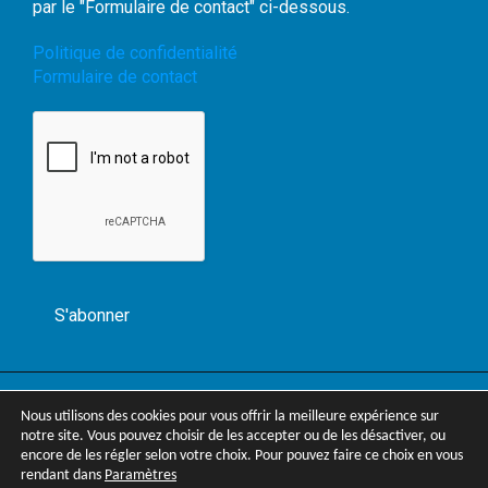
par le "Formulaire de contact" ci-dessous.
Politique de confidentialité
Formulaire de contact
WordPress Theme |
Viral
by HashThemes
Nous utilisons des cookies pour vous offrir la meilleure expérience sur
notre site. Vous pouvez choisir de les accepter ou de les désactiver, ou
encore de les régler selon votre choix. Pour pouvez faire ce choix en vous
rendant dans
Paramètres