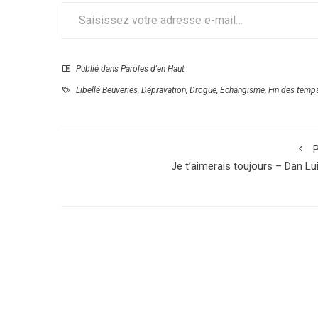
Saisissez votre adresse e-mail…
Publié dans
Paroles d'en Haut
Libellé
Beuveries
,
Dépravation
,
Drogue
,
Echangisme
,
Fin des temp
P
Je t’aimerais toujours – Dan Lu