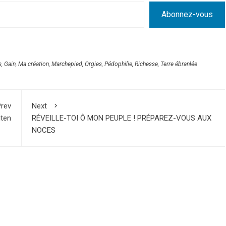
Abonnez-vous
s
,
Gain
,
Ma création
,
Marchepied
,
Orgies
,
Pédophilie
,
Richesse
,
Terre ébranlée
rev
Next
iten
RÉVEILLE-TOI Ô MON PEUPLE ! PRÉPAREZ-VOUS AUX
NOCES