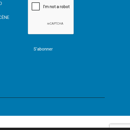
D
CÈNE