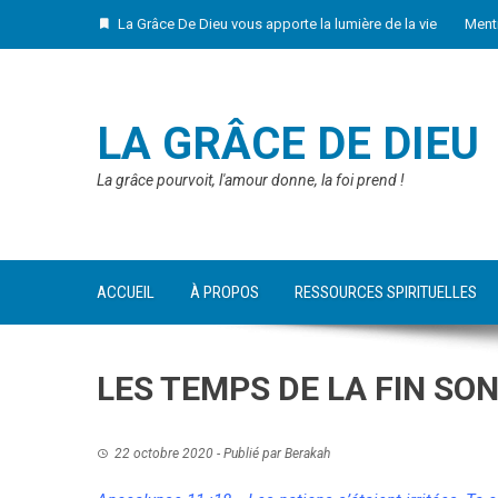
Skip
La Grâce De Dieu vous apporte la lumière de la vie
Ment
to
content
LA GRÂCE DE DIEU
La grâce pourvoit, l'amour donne, la foi prend !
ACCUEIL
À PROPOS
RESSOURCES SPIRITUELLES
LES TEMPS DE LA FIN SON
22 octobre 2020
- Publié par
Berakah