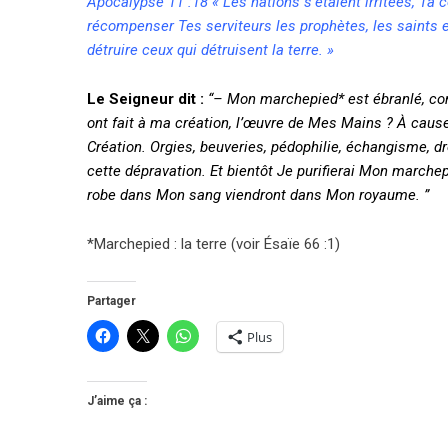
Apocalypse 11 :18 « Les nations s’étaient irritées, Ta 
récompenser Tes serviteurs les prophètes, les saints e
détruire ceux qui détruisent la terre. »
Le Seigneur dit :
“– Mon marchepied* est ébranlé, c
ont fait à ma création, l’œuvre de Mes Mains ? À cause d
Création. Orgies, beuveries, pédophilie, échangisme, d
cette dépravation. Et bientôt Je purifierai Mon marchep
robe dans Mon sang viendront dans Mon royaume. ”
*Marchepied : la terre (voir Ésaïe 66 :1)
Partager
Plus
J’aime ça :