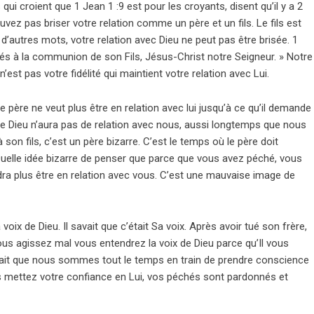
qui croient que 1 Jean 1 :9 est pour les croyants, disent qu’il y a 2
z pas briser votre relation comme un père et un fils. Le fils est
 En d’autres mots, votre relation avec Dieu ne peut pas être brisée. 1
ppelés à la communion de son Fils, Jésus-Christ notre Seigneur. » Notre
est pas votre fidélité qui maintient votre relation avec Lui.
e père ne veut plus être en relation avec lui jusqu’à ce qu’il demande
Dieu n’aura pas de relation avec nous, aussi longtemps que nous
son fils, c’est un père bizarre. C’est le temps où le père doit
al. Quelle idée bizarre de penser que parce que vous avez péché, vous
udra plus être en relation avec vous. C’est une mauvaise image de
oix de Dieu. Il savait que c’était Sa voix. Après avoir tué son frère,
 vous agissez mal vous entendrez la voix de Dieu parce qu’Il vous
fait que nous sommes tout le temps en train de prendre conscience
 mettez votre confiance en Lui, vos péchés sont pardonnés et