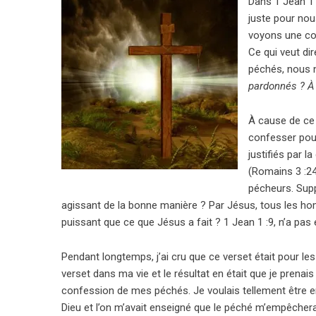
Dans 1 Jean 1 
juste pour nous
voyons une con
Ce qui veut di
péchés, nous 
pardonnés ?
À
À cause de ce 
confesser pour
justifiés par 
(Romains 3 :2
pécheurs. Supp
agissant de la bonne manière ? Par Jésus, tous les ho
puissant que ce que Jésus a fait ? 1 Jean 1 :9, n’a pas 
Pendant longtemps, j’ai cru que ce verset était pour les
verset dans ma vie et le résultat en était que je prenai
confession de mes péchés. Je voulais tellement être 
Dieu et l’on m’avait enseigné que le péché m’empêcherait