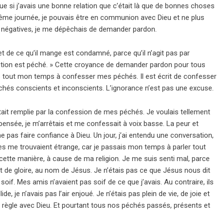
e si j’avais une bonne relation que c’était là que de bonnes choses
 même journée, je pouvais être en communion avec Dieu et ne plus
s négatives, je me dépêchais de demander pardon.
et de ce qu’il mange est condamné, parce qu’il n’agit pas par
viction est péché. » Cette croyance de demander pardon pour tous
s tout mon temps à confesser mes péchés. Il est écrit de confesser
chés conscients et inconscients. L’ignorance n’est pas une excuse.
tait remplie par la confession de mes péchés. Je voulais tellement
ensée, je m’arrêtais et me confessait à voix basse. La peur et
e pas faire confiance à Dieu. Un jour, j’ai entendu une conversation,
les me trouvaient étrange, car je passais mon temps à parler tout
de cette manière, à cause de ma religion. Je me suis senti mal, parce
et de gloire, au nom de Jésus. Je n’étais pas ce que Jésus nous dit
nt soif. Mes amis n’avaient pas soif de ce que j’avais. Au contraire, ils
de, je n’avais pas l’air enjoué. Je n’étais pas plein de vie, de joie et
 en règle avec Dieu. Et pourtant tous nos péchés passés, présents et