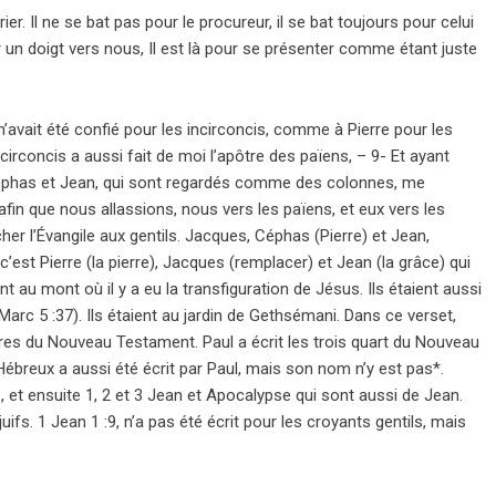
r. Il ne se bat pas pour le procureur, il se bat toujours pour celui
r un doigt vers nous, Il est là pour se présenter comme étant juste
 m’avait été confié pour les incirconcis, comme à Pierre pour les
s circoncis a aussi fait de moi l’apôtre des païens, – 9- Et ayant
Céphas et Jean, qui sont regardés comme des colonnes, me
afin que nous allassions, nous vers les païens, et eux vers les
cher l’Évangile aux gentils. Jacques, Céphas (Pierre) et Jean,
c’est Pierre (la pierre), Jacques (remplacer) et Jean (la grâce) qui
ent au mont où il y a eu la transfiguration de Jésus. Ils étaient aussi
(Marc 5 :37). Ils étaient au jardin de Gethsémani. Dans ce verset,
 livres du Nouveau Testament. Paul a écrit les trois quart du Nouveau
Hébreux a aussi été écrit par Paul, mais son nom n’y est pas*.
re, et ensuite 1, 2 et 3 Jean et Apocalypse qui sont aussi de Jean.
 juifs. 1 Jean 1 :9, n’a pas été écrit pour les croyants gentils, mais