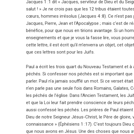
Jacques 1 :1 dit « Jacques, serviteur de Dieu et du Sei
salut ! » Je ne crois pas que les 12 tribus étaient toute
cœurs, hommes irrésolus (Jacques 4 :8). Ce n’est pas po
Jacques, Pierre, Jean et l’Apocalypse ; mais c’est de ré
bénéfice, pour que nous en tirions avantage. Si un homme
enseignements et que je vous la fasse lire, vous pourr
cette lettre, il est écrit qu’il m’enverra un objet, cet
que ces lettres sont pour les Juifs.
Paul a écrit les trois quart du Nouveau Testament et 
péchés. Si confesser nos péchés est si important que 1 
parler. Paul n’a jamais soufflé un mot. Si ce verset était
n’en parle pas une seule fois dans Romains, Galates, C
les péchés de l’église. Dans l’Ancien Testament, les Jui
et que la Loi leur fait prendre conscience de leurs pé
aussi confessé les péchés. Les prières de Paul étaient
Dieu de notre Seigneur Jésus-Christ, le Père de gloire,
connaissance » (Éphésiens 1 :17). C’est toujours Dieu
que nous avons en Jésus. Une des choses que nous av