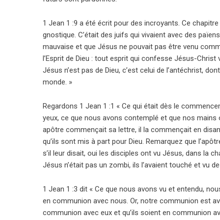
1 Jean 1 :9 a été écrit pour des incroyants. Ce chapitr
gnostique. C’était des juifs qui vivaient avec des païens e
mauvaise et que Jésus ne pouvait pas être venu comme
l’Esprit de Dieu : tout esprit qui confesse Jésus-Christ
Jésus n’est pas de Dieu, c’est celui de l’antéchrist, do
monde. »
Regardons 1 Jean 1 :1 « Ce qui était dès le commenc
yeux, ce que nous avons contemplé et que nos mains on
apôtre commençait sa lettre, il la commençait en disant
qu’ils sont mis à part pour Dieu. Remarquez que l’apô
s’il leur disait, oui les disciples ont vu Jésus, dans la c
Jésus n’était pas un zombi, ils l’avaient touché et vu de
1 Jean 1 :3 dit « Ce que nous avons vu et entendu, no
en communion avec nous. Or, notre communion est avec l
communion avec eux et qu’ils soient en communion avec l