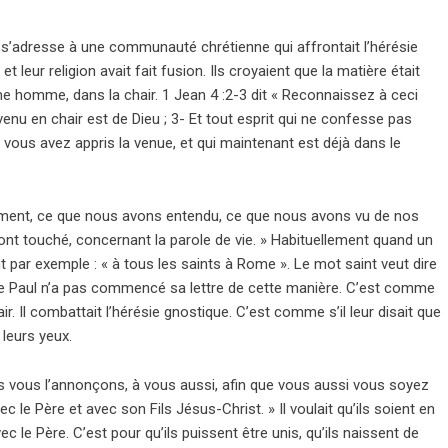
e s’adresse à une communauté chrétienne qui affrontait l’hérésie
t leur religion avait fait fusion. Ils croyaient que la matière était
 homme, dans la chair. 1 Jean 4 :2-3 dit « Reconnaissez à ceci
 venu en chair est de Dieu ; 3- Et tout esprit qui ne confesse pas
nt vous avez appris la venue, et qui maintenant est déjà dans le
ement, ce que nous avons entendu, ce que nous avons vu de nos
t touché, concernant la parole de vie. » Habituellement quand un
 par exemple : « à tous les saints à Rome ». Le mot saint veut dire
tre Paul n’a pas commencé sa lettre de cette manière. C’est comme
hair. Il combattait l’hérésie gnostique. C’est comme s’il leur disait que
 leurs yeux.
us vous l’annonçons, à vous aussi, afin que vous aussi vous soyez
e Père et avec son Fils Jésus-Christ. » Il voulait qu’ils soient en
e Père. C’est pour qu’ils puissent être unis, qu’ils naissent de