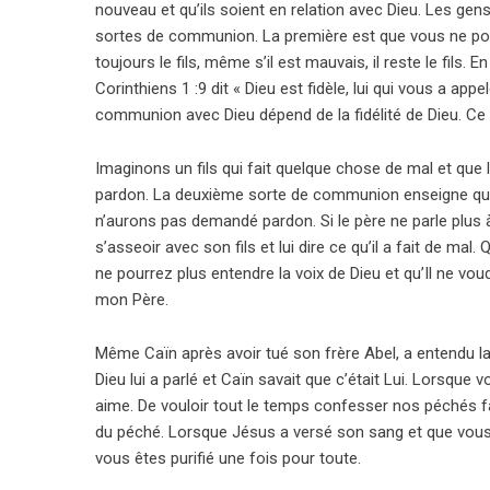
nouveau et qu’ils soient en relation avec Dieu. Les gens 
sortes de communion. La première est que vous ne pouve
toujours le fils, même s’il est mauvais, il reste le fils.
Corinthiens 1 :9 dit « Dieu est fidèle, lui qui vous a a
communion avec Dieu dépend de la fidélité de Dieu. Ce n’
Imaginons un fils qui fait quelque chose de mal et que l
pardon. La deuxième sorte de communion enseigne que 
n’aurons pas demandé pardon. Si le père ne parle plus à 
s’asseoir avec son fils et lui dire ce qu’il a fait de m
ne pourrez plus entendre la voix de Dieu et qu’Il ne vo
mon Père.
Même Caïn après avoir tué son frère Abel, a entendu la v
Dieu lui a parlé et Caïn savait que c’était Lui. Lorsque
aime. De vouloir tout le temps confesser nos péchés 
du péché. Lorsque Jésus a versé son sang et que vous
vous êtes purifié une fois pour toute.