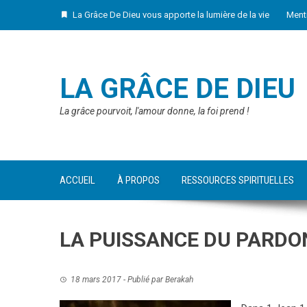
Skip
La Grâce De Dieu vous apporte la lumière de la vie
Ment
to
content
LA GRÂCE DE DIEU
La grâce pourvoit, l'amour donne, la foi prend !
ACCUEIL
À PROPOS
RESSOURCES SPIRITUELLES
LA PUISSANCE DU PARD
18 mars 2017
- Publié par
Berakah