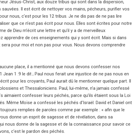
gneur Jésus-Christ, aux douze tribus qui sont dans la dispersion,
s sauvées. Il est écrit de nettoyer vos mains, pécheurs, purifier vos
ur nous, c’est pour les 12 tribus. Je ne dis pas de ne pas lire
aliser que ce n’est pas écrit pour nous. Elles sont écrites pour notre
 de Dieu m’écrit une lettre et qu’il y a de merveilleux
ez apprendre de ces enseignements qui y sont écrit. Mais si dans
 objet sera pour moi et non pas pour vous. Nous devons comprendre
à aucune place, il a mentionné que nous devons confesser nos
Jean 1 :9 le dit ; Paul nous ferait une injustice de ne pas nous en
 écrit pour les croyants, Paul aurait dû le mentionner quelque part. Il
olossiens et Thessaloniciens. Paul, lui-même, n’a jamais confessé
fs aimaient confesser leurs péchés, parce qu’ils étaient sous la Loi
chés. Même Moïse a confessé les péchés d’Israël. David et Daniel ont
 toujours remplies de paroles comme par exemple : « afin que le
 vous donne un esprit de sagesse et de révélation, dans sa
 qui nous donne de la sagesse et de la connaissance pour savoir ce
ons, c’est le pardon des péchés.