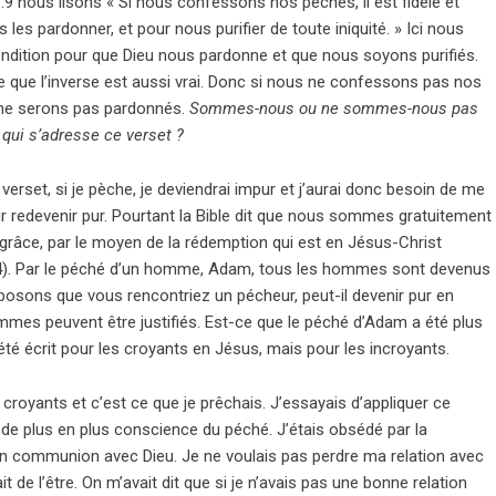
:9 nous lisons « Si nous confessons nos péchés, il est fidèle et
 les pardonner, et pour nous purifier de toute iniquité. » Ici nous
dition pour que Dieu nous pardonne et que nous soyons purifiés.
re que l’inverse est aussi vrai. Donc si nous ne confessons pas nos
ne serons pas pardonnés.
Sommes-nous ou ne sommes-nous pas
 qui s’adresse ce verset ?
verset, si je pèche, je deviendrai impur et j’aurai donc besoin de me
 redevenir pur. Pourtant la Bible dit que nous sommes gratuitement
la grâce, par le moyen de la rédemption qui est en Jésus-Christ
4). Par le péché d’un homme, Adam, tous les hommes sont devenus
osons que vous rencontriez un pécheur, peut-il devenir pur en
mmes peuvent être justifiés. Est-ce que le péché d’Adam a été plus
été écrit pour les croyants en Jésus, mais pour les incroyants.
 croyants et c’est ce que je prêchais. J’essayais d’appliquer ce
s de plus en plus conscience du péché. J’étais obsédé par la
en communion avec Dieu. Je ne voulais pas perdre ma relation avec
 de l’être. On m’avait dit que si je n’avais pas une bonne relation