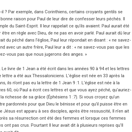
-il ? Par exemple, dans Corinthiens, certains croyants gentils se
 bonne raison pour Paul de leur dire de confesser leurs péchés. Il
le du Saint-Esprit. Il leur rappelait ce qu’ils avaient. Paul aurait été
être en règle avec Dieu, de ne pas en avoir parlé. Paul aurait dû leur
ait du péché dans l’église, Paul leur répondait en disant : « ne savez-
end avec un autre frère, Paul leur a dit : « ne savez-vous pas que les
savez-vous pas que nous jugerons des anges. »
 Le livre de 1 Jean a été écrit dans les années 90 à 94 et les lettres
 lettre a été aux Thessaloniciens. L’église est née en 33 après la
 ils n’ont pas eu la lettre de 1 Jean 9 :1. L’église est née à la
 60, où Paul a écrit ces lettres et que vous ayez péché, qu’auriez-
a richesse de sa grâce (Éphésiens 1 :7). Si vous croyez qu’un
e pardonnés pour que Dieu le bénisse et pour qu’il puisse être en
e Jésus est apparu à ses disciples, après être ressuscité, Il n’en ait
après sa résurrection ont été des femmes et lorsque ces femmes
s ont pas crus. Pourtant Il leur avait dit à plusieurs reprises qu’Il